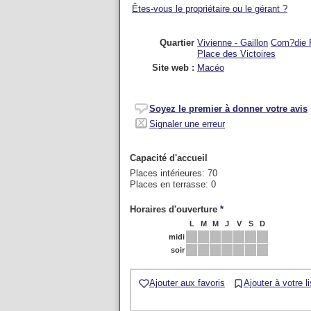
Êtes-vous le propriétaire ou le gérant ?
Quartier
Vivienne - Gaillon
Com?die 
Place des Victoires
Site web :
Macéo
Soyez le premier à donner votre avis
Signaler une erreur
Capacité d'accueil
Places intérieures: 70
Places en terrasse: 0
Horaires d'ouverture
*
L
M
M
J
V
S
D
midi
soir
Ajouter aux favoris
Ajouter à votre l