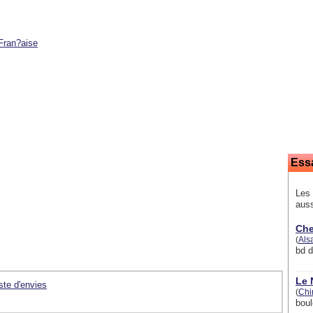
Fran?aise
Ess
Les 
auss
Che
(
Als
bd 
Le 
iste d'envies
(
Chi
boul