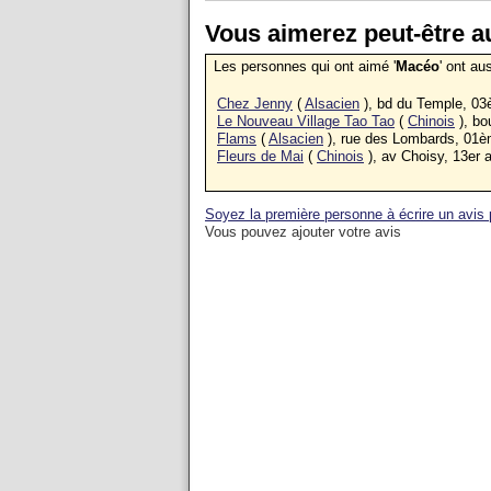
Vous aimerez peut-être au
Les personnes qui ont aimé '
Macéo
' ont au
Chez Jenny
(
Alsacien
), bd du Temple, 0
Le Nouveau Village Tao Tao
(
Chinois
), bo
Flams
(
Alsacien
), rue des Lombards, 01è
Fleurs de Mai
(
Chinois
), av Choisy, 13er 
Soyez la première personne à écrire un avis
Vous pouvez ajouter votre avis