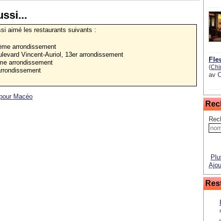
ssi...
ssi aimé les restaurants suivants :
3ème arrondissement
ulevard Vincent-Auriol, 13er arrondissement
Fle
me arrondissement
(
Chi
arrondissement
av C
 pour Macéo
Rec
Rec
Plu
Ajou
Rest