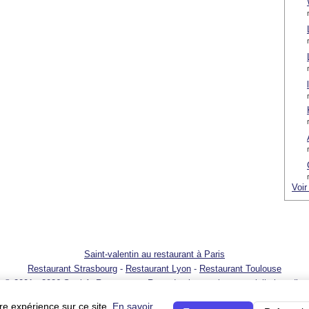
Voir
Saint-valentin au restaurant à Paris
Restaurant Strasbourg
-
Restaurant Lyon
-
Restaurant Toulouse
© 2001 - 2026 SortirAuResto.com - Reproduction totale ou partielle interdite
t
-
Promotion de votre restaurant
-
FAQ
-
FAQ pour propriétaires de restaurant
re expérience sur ce site.
En savoir