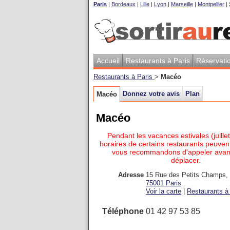
Paris
|
Bordeaux
|
Lille
|
Lyon
|
Marseille
|
Montpellier
|
Accueil
Restaurants à Paris
Réservati
Restaurants à Paris
>
Macéo
Donnez votre avis
Plan
Macéo
Macéo
Pendant les vacances estivales (juillet
horaires de certains restaurants peuvent
vous recommandons d'appeler avan
déplacer.
Adresse
15 Rue des Petits Champs
,
75001
Paris
Voir la carte
|
Restaurants à 
Téléphone
01 42 97 53 85