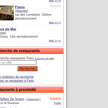
plus >> >>
Flams
(
Alsacien
)
rue des Lombards, 01ème
arrondissement
plus >> >>
urs de Mai
nois
)
hoisy, 13er arrondissement
plus >> >>
herche de restaurants
herche restaurants Paris
(Changer de ville)
s d'options de recherche
ter un restaurant à Paris
aurants à proximité
Reflets De Scene
(
Traditionnel
)
rue de Beaujolais
8 avis