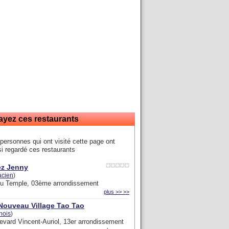
ayez ces restaurants
personnes qui ont visité cette page ont
i regardé ces restaurants
z Jenny
acien
)
du Temple, 03ème arrondissement
plus >> >>
Nouveau Village Tao Tao
nois
)
evard Vincent-Auriol, 13er arrondissement