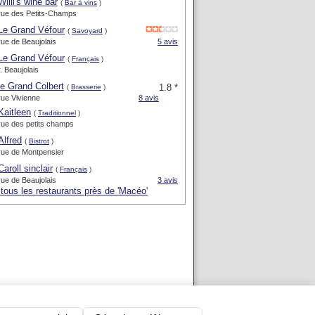
Willi's wine bar
(
Bar à vins
)
rue des Petits-Champs
Le Grand Véfour
(
Savoyard
)
rue de Beaujolais
5 avis
Le Grand Véfour
(
Français
)
r. Beaujolais
le Grand Colbert
1.8 *
(
Brasserie
)
rue Vivienne
8 avis
Kaitleen
(
Traditionnel
)
rue des petits champs
Alfred
(
Bistrot
)
rue de Montpensier
Caroll sinclair
(
Français
)
rue de Beaujolais
3 avis
 tous les restaurants près de 'Macéo'
-
Blog
-
Nous contacter