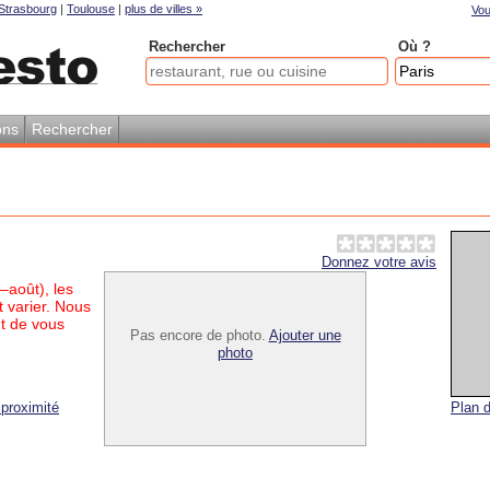
Strasbourg
|
Toulouse
|
plus de villes »
Vou
Rechercher
Où ?
ons
Rechercher
Donnez votre avis
–août), les
 varier. Nous
t de vous
Pas encore de photo.
Ajouter une
photo
proximité
Plan d