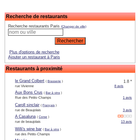
Recherche de restaurants
Recherche restaurants Paris
(Changer de ville)
Plus d'options de recherche
Ajouter un restaurant à Paris
Restaurants à proximité
le Grand Colbert
1.8 *
(
Brasserie
)
rue Vivienne
8 avis
Aux Bons Crus
(
Bar à vins
)
Rue des Petits-Champs
1 avis
Caroll sinclair
(
Français
)
rue de Beaujolais
3 avis
A Casaluna
(
Corse
)
rue de beaujolais
13 avis
Willi's wine bar
(
Bar à vins
)
rue des Petits-Champs