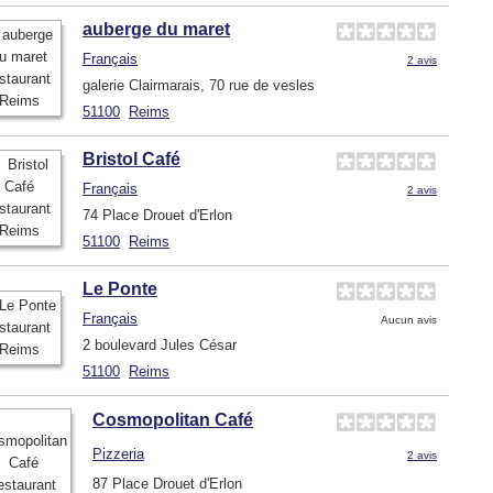
auberge du maret
Français
2 avis
galerie Clairmarais, 70 rue de vesles
51100
Reims
Bristol Café
Français
2 avis
74 Place Drouet d'Erlon
51100
Reims
Le Ponte
Français
Aucun avis
2 boulevard Jules César
51100
Reims
Cosmopolitan Café
Pizzeria
2 avis
87 Place Drouet d'Erlon