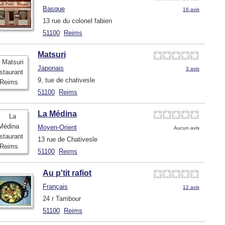
Basque
16 avis
13 rue du colonel fabien
51100
Reims
Matsuri
Japonais
3 avis
9, tue de chativesle
51100
Reims
La Médina
Moyen-Orient
Aucun avis
13 rue de Chativesle
51100
Reims
Au p'tit rafiot
Français
12 avis
24 r Tambour
51100
Reims