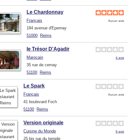
Le Chardonnay
Français
Aucun avis
184 avenue d'Epernay
51000
Reims
le Trésor D'Agadir
Marocain
4 avis
35 rue de cernay
51100
Reims
Le Spark
Français
Aucun avis
41 boulevard Foch
51100
Reims
Version originale
Cuisine du Monde
9 avis
25 bis rue du temple