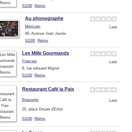
51100
Reims
Au phonographe
Mexicain
7 avis
96, Avenue Jean Jaurès
51100
Reims
Les Mille Gourmands
Français
1 avis
8, rue edouard Mignot
51100
Reims
Restaurant Café la Paix
Brasserie
1 avis
25, place Drouet d'Erlon
51100
Reims