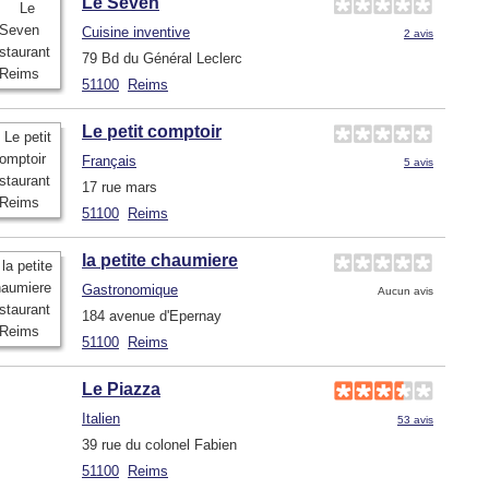
Le Seven
Cuisine inventive
2 avis
79 Bd du Général Leclerc
51100
Reims
Le petit comptoir
Français
5 avis
17 rue mars
51100
Reims
la petite chaumiere
Gastronomique
Aucun avis
184 avenue d'Epernay
51100
Reims
Le Piazza
Italien
53 avis
39 rue du colonel Fabien
51100
Reims