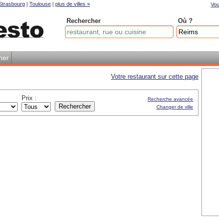
Strasbourg
|
Toulouse
|
plus de villes »
Vou
Rechercher
Où ?
her
Votre restaurant sur cette page
Prix :
Recherche avancée
Changer de ville