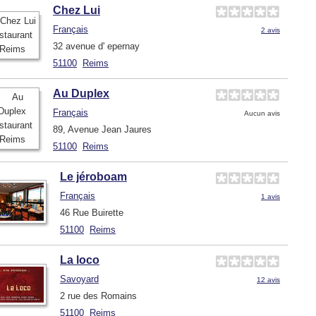
Chez Lui
Français
2 avis
32 avenue d' epernay
51100
Reims
Au Duplex
Français
Aucun avis
89, Avenue Jean Jaures
51100
Reims
Le jéroboam
Français
1 avis
46 Rue Buirette
51100
Reims
La loco
Savoyard
12 avis
2 rue des Romains
51100
Reims