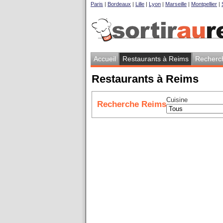
Paris
|
Bordeaux
|
Lille
|
Lyon
|
Marseille
|
Montpellier
|
Accueil
Restaurants à Reims
Recherc
Restaurants à Reims
Cuisine
Recherche Reims