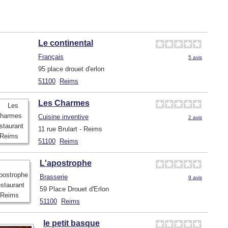
Le continental
Français
5 avis
95 place drouet d'erlon
51100
Reims
Les Charmes
Cuisine inventive
2 avis
11 rue Brulart - Reims
51100
Reims
L'apostrophe
Brasserie
9 avis
59 Place Drouet d'Erlon
51100
Reims
le petit basque