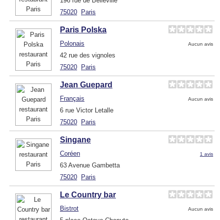
196 rue de Belleville
75020
Paris
Paris Polska
Polonais
Aucun avis
42 rue des vignoles
75020
Paris
Jean Guepard
Français
Aucun avis
6 rue Victor Letalle
75020
Paris
Singane
Coréen
1 avis
63 Avenue Gambetta
75020
Paris
Le Country bar
Bistrot
Aucun avis