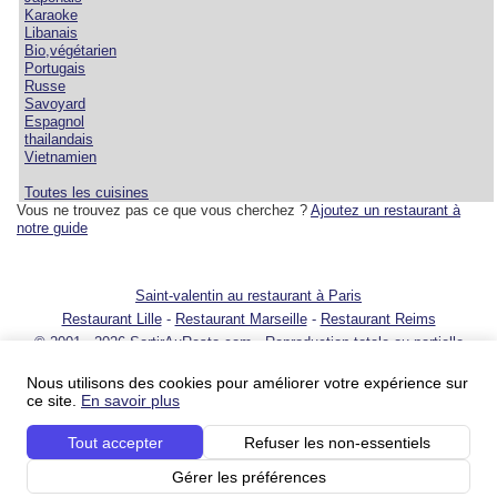
Karaoke
Libanais
Bio,végétarien
Portugais
Russe
Savoyard
Espagnol
thailandais
Vietnamien
Toutes les cuisines
Vous ne trouvez pas ce que vous cherchez ?
Ajoutez un restaurant à
notre guide
Saint-valentin au restaurant à Paris
Restaurant Lille
-
Restaurant Marseille
-
Restaurant Reims
© 2001 - 2026 SortirAuResto.com - Reproduction totale ou partielle
interdite
Nous utilisons des cookies pour améliorer votre expérience sur
Ajouter votre restaurant
-
Promotion de votre restaurant
-
FAQ
-
FAQ
ce site.
En savoir plus
pour propriétaires de restaurant
-
Blog
-
Nous contacter
Conditions du service
-
Conditions du service pour les professionnels
-
Politique sur
Tout accepter
Refuser les non-essentiels
la vie privée
-
Votre publicité sur SortirAuResto.com
-
SortirAuResto recrute
Nos partenaires :
Les restos – guide de restaurants
restaurants à Paris avec
Gérer les préférences
ParisGourmand