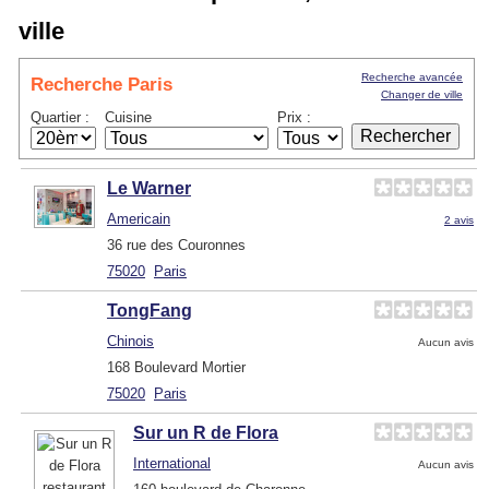
ville
Recherche avancée
Recherche Paris
Changer de ville
Quartier :
Cuisine
Prix :
Le Warner
Americain
2 avis
36 rue des Couronnes
75020
Paris
TongFang
Chinois
Aucun avis
168 Boulevard Mortier
75020
Paris
Sur un R de Flora
International
Aucun avis