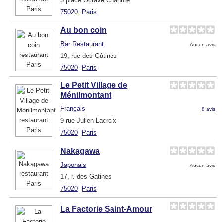
5 place Octave Chanute
75020
Paris
Au bon coin
Bar Restaurant
Aucun avis
19, rue des Gâtines
75020
Paris
Le Petit Village de
Ménilmontant
Français
8 avis
9 rue Julien Lacroix
75020
Paris
Nakagawa
Japonais
Aucun avis
17, r. des Gatines
75020
Paris
La Factorie Saint-Amour