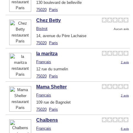
130 boulevard de belleville
75020
Paris
Chez Betty
Bistrot
Aucun avis
14, avenue du Père Lachaise
75020
Paris
la maritza
Français
2 avis
12 rue du surmelin
75020
Paris
Mama Shelter
Français
2 avis
109 rue de Bagnolet
75020
Paris
Chalbens
Français
6 avis