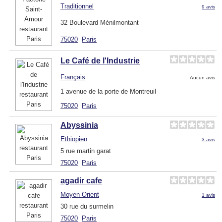
Traditionnel
9 avis
32 Boulevard Ménilmontant
75020
Paris
Le Café de l'Industrie
Français
Aucun avis
1 avenue de la porte de Montreuil
75020
Paris
Abyssinia
Ethiopien
3 avis
5 rue martin garat
75020
Paris
agadir cafe
Moyen-Orient
1 avis
30 rue du surmelin
75020
Paris