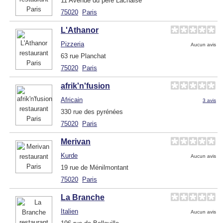
11 Avenue du pére Lachaise
75020
Paris
L'Athanor
Pizzeria
Aucun avis
63 rue Planchat
75020
Paris
afrik'n'fusion
Africain
3 avis
330 rue des pyrénées
75020
Paris
Merivan
Kurde
Aucun avis
19 rue de Ménilmontant
75020
Paris
La Branche
Italien
Aucun avis