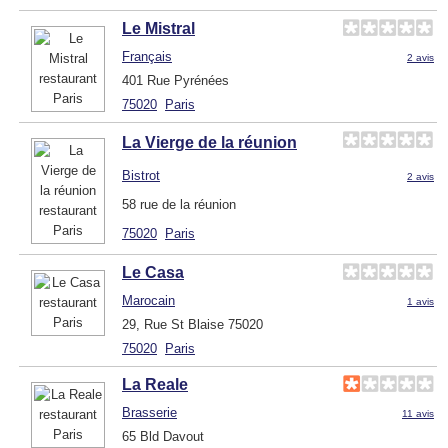
Le Mistral
Français
2 avis
401 Rue Pyrénées
75020
Paris
La Vierge de la réunion
Bistrot
2 avis
58 rue de la réunion
75020
Paris
Le Casa
Marocain
1 avis
29, Rue St Blaise 75020
75020
Paris
La Reale
Brasserie
11 avis
65 Bld Davout