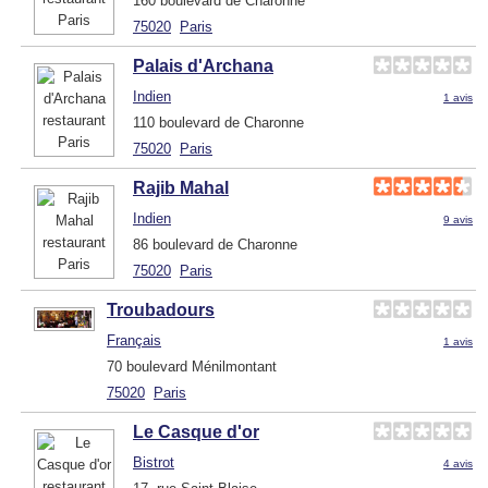
160 boulevard de Charonne
75020
Paris
Palais d'Archana
Indien
1 avis
110 boulevard de Charonne
75020
Paris
Rajib Mahal
Indien
9 avis
86 boulevard de Charonne
75020
Paris
Troubadours
Français
1 avis
70 boulevard Ménilmontant
75020
Paris
Le Casque d'or
Bistrot
4 avis