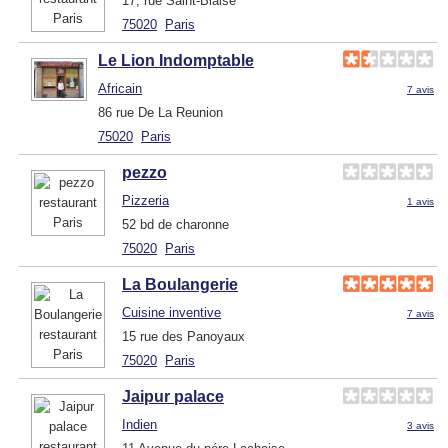
17, rue Saint-Blaise
75020
Paris
Le Lion Indomptable
Africain
7 avis
86 rue De La Reunion
75020
Paris
pezzo
Pizzeria
1 avis
52 bd de charonne
75020
Paris
La Boulangerie
Cuisine inventive
7 avis
15 rue des Panoyaux
75020
Paris
Jaipur palace
Indien
3 avis