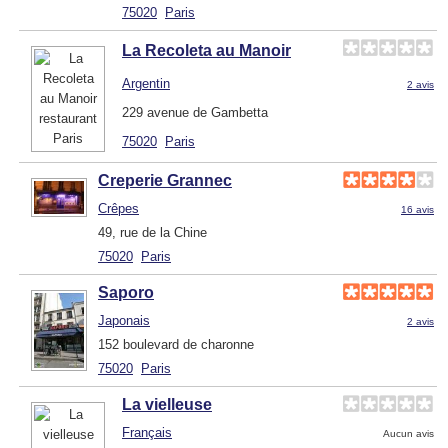
75020
Paris
La Recoleta au Manoir
Argentin
2 avis
229 avenue de Gambetta
75020
Paris
Creperie Grannec
Crêpes
16 avis
49, rue de la Chine
75020
Paris
Saporo
Japonais
2 avis
152 boulevard de charonne
75020
Paris
La vielleuse
Français
Aucun avis