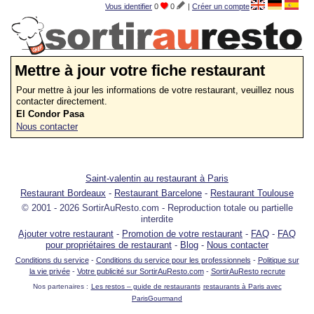
Vous identifier
0
0
|
Créer un compte
Mettre à jour votre fiche restaurant
Pour mettre à jour les informations de votre restaurant, veuillez nous
contacter directement.
El Condor Pasa
Nous contacter
Saint-valentin au restaurant à Paris
Restaurant Bordeaux
-
Restaurant Barcelone
-
Restaurant Toulouse
© 2001 - 2026 SortirAuResto.com - Reproduction totale ou partielle
interdite
Ajouter votre restaurant
-
Promotion de votre restaurant
-
FAQ
-
FAQ
pour propriétaires de restaurant
-
Blog
-
Nous contacter
Conditions du service
-
Conditions du service pour les professionnels
-
Politique sur
la vie privée
-
Votre publicité sur SortirAuResto.com
-
SortirAuResto recrute
Nos partenaires :
Les restos – guide de restaurants
restaurants à Paris avec
ParisGourmand