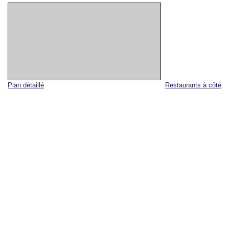
Plan détaillé
Restaurants à côté