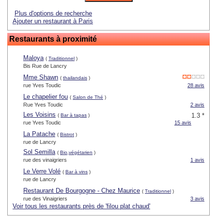
Plus d'options de recherche
Ajouter un restaurant à Paris
Restaurants à proximité
Maloya
(
Traditionnel
)
Bis Rue de Lancry
Mme Shawn
(
thailandais
)
rue Yves Toudic
28 avis
Le chapelier fou
(
Salon de Thé
)
Rue Yves Toudic
2 avis
Les Voisins
1.3 *
(
Bar à tapas
)
rue Yves Toudic
15 avis
La Patache
(
Bistrot
)
rue de Lancry
Sol Semilla
(
Bio,végétarien
)
rue des vinaigriers
1 avis
Le Verre Volé
(
Bar à vins
)
rue de Lancry
Restaurant De Bourgogne - Chez Maurice
(
Traditionnel
)
rue des Vinaigriers
3 avis
Voir tous les restaurants près de 'filou plat chaud'