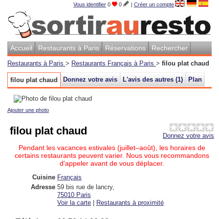
Vous identifier
0
0
|
Créer un compte
Accueil
Restaurants à Paris
Réservations
Rechercher
Restaurants à Paris
>
Restaurants Français à Paris
>
filou plat chaud
Donnez votre avis
L'avis des autres (
1
)
Plan
filou plat chaud
Ajouter une photo
filou plat chaud
Donnez votre avis
Pendant les vacances estivales (juillet–août), les horaires de
certains restaurants peuvent varier. Nous vous recommandons
d'appeler avant de vous déplacer.
Cuisine
Français
Adresse
59 bis rue de lancry
,
75010
Paris
Voir la carte
|
Restaurants à proximité