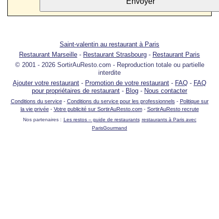
Saint-valentin au restaurant à Paris
Restaurant Marseille
-
Restaurant Strasbourg
-
Restaurant Paris
© 2001 - 2026 SortirAuResto.com - Reproduction totale ou partielle
interdite
Ajouter votre restaurant
-
Promotion de votre restaurant
-
FAQ
-
FAQ
pour propriétaires de restaurant
-
Blog
-
Nous contacter
Conditions du service
-
Conditions du service pour les professionnels
-
Politique sur
la vie privée
-
Votre publicité sur SortirAuResto.com
-
SortirAuResto recrute
Nos partenaires :
Les restos – guide de restaurants
restaurants à Paris avec
ParisGourmand