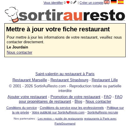
Vous identifier
0
0
|
Créer un compte
Mettre à jour votre fiche restaurant
Pour mettre à jour les informations de votre restaurant, veuillez nous
contacter directement.
Le Jourdain
Nous contacter
Saint-valentin au restaurant à Paris
Restaurant Marseille
-
Restaurant Strasbourg
-
Restaurant Lille
© 2001 - 2026 SortirAuResto.com - Reproduction totale ou partielle
interdite
Ajouter votre restaurant
-
Promotion de votre restaurant
-
FAQ
-
FAQ
pour propriétaires de restaurant
-
Blog
-
Nous contacter
Conditions du service
-
Conditions du service pour les professionnels
-
Politique sur
la vie privée
-
Votre publicité sur SortirAuResto.com
-
SortirAuResto recrute
Nos partenaires :
Les restos – guide de restaurants
restaurants à Paris avec
ParisGourmand