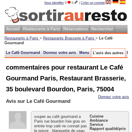
Vous identifier
0
0
|
Créer un compte
Accueil
Restaurants à Paris
Réservations
Rechercher
Restaurants à Paris
>
Restaurants Brasserie à Paris
>
Le Café
Gourmand
Le Café Gourmand
Donnez votre avis
Menu
Pl
L'avis des autres
commentaires pour restaurant Le Café
Gourmand Paris, Restaurant Brasserie,
35 boulevard Bourdon, Paris, 75004
Donnez votre avis
Avis sur
Le Café Gourmand
Cuisine
souper au café gourmand a
Ambiance
Paris rue bourdon foie gras en
Service
entrée trop salé ne connait pas
Rapport qualité/prix
le poivre , blanquette de veau