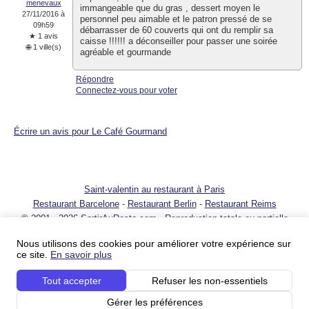
menevaux
immangeable que du gras , dessert moyen le
27/11/2016 à
personnel peu aimable et le patron pressé de se
09h59
débarrasser de 60 couverts qui ont du remplir sa
★ 1 avis
caisse !!!!!! a déconseiller pour passer une soirée
🌐 1 ville(s)
agréable et gourmande
Répondre
Connectez-vous pour voter
Écrire un avis pour Le Café Gourmand
Saint-valentin au restaurant à Paris
Restaurant Barcelone
-
Restaurant Berlin
-
Restaurant Reims
© 2001 - 2026 SortirAuResto.com - Reproduction totale ou partielle
interdite
Nous utilisons des cookies pour améliorer votre expérience sur
Ajouter votre restaurant
-
Promotion de votre restaurant
-
FAQ
-
FAQ
ce site.
En savoir plus
pour propriétaires de restaurant
-
Blog
-
Nous contacter
Conditions du service
-
Conditions du service pour les professionnels
-
Politique sur
Tout accepter
Refuser les non-essentiels
la vie privée
-
Votre publicité sur SortirAuResto.com
-
SortirAuResto recrute
Nos partenaires :
Les restos – guide de restaurants
Resto à Paris - guide de
Gérer les préférences
restaurants
restaurants à Paris avec ParisGourmand