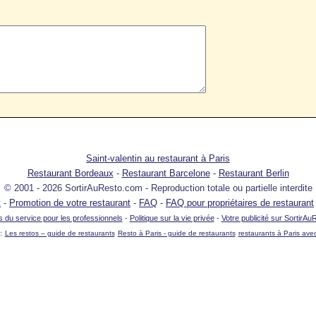
Saint-valentin au restaurant à Paris
Restaurant Bordeaux
-
Restaurant Barcelone
-
Restaurant Berlin
© 2001 - 2026 SortirAuResto.com - Reproduction totale ou partielle interdite
t
-
Promotion de votre restaurant
-
FAQ
-
FAQ pour propriétaires de restaurant
s du service pour les professionnels
-
Politique sur la vie privée
-
Votre publicité sur SortirA
:
Les restos – guide de restaurants
Resto à Paris - guide de restaurants
restaurants à Paris av