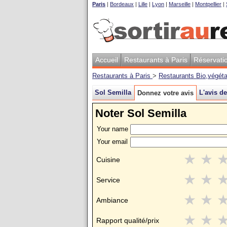
Paris
|
Bordeaux
|
Lille
|
Lyon
|
Marseille
|
Montpellier
|
Accueil
Restaurants à Paris
Réservati
Restaurants à Paris
>
Restaurants Bio,végéta
Sol Semilla
L'avis de
Donnez votre avis
Noter Sol Semilla
Your name
Your email
★
★
Cuisine
★
★
Service
★
★
Ambiance
★
★
Rapport qualité/prix