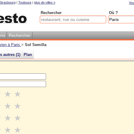
Strasbourg
|
Toulouse
|
plus de villes »
Vou
Rechercher
Où ?
ons
Rechercher
rien à Paris
>
Sol Semilla
s autres (
1
)
Plan
★
★
★
★
★
★
★
★
★
★
★
★