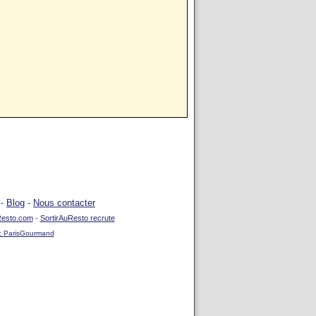
-
Blog
-
Nous contacter
uResto.com
-
SortirAuResto recrute
ec ParisGourmand